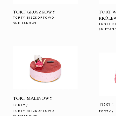
TORT GRUSZKOWY
TORT W
KRÓLE
TORTY BISZKOPTOWO-
ŚMIETANOWE
TORTY B
ŚMIETAN
TORT MALINOWY
TORT 
TORTY
TORTY BISZKOPTOWO-
TORTY