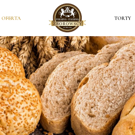
OFERTA
TORTY