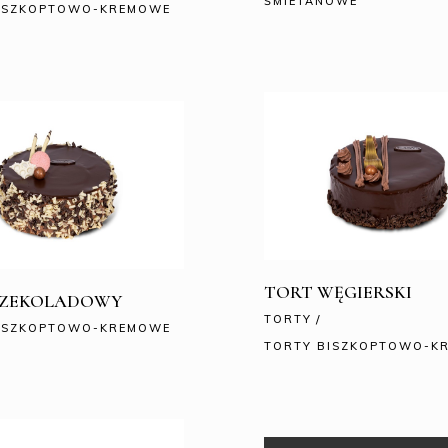
ŚMIETANOWE
ISZKOPTOWO-KREMOWE
TORT WĘGIERSKI
CZEKOLADOWY
TORTY
ISZKOPTOWO-KREMOWE
TORTY BISZKOPTOWO-K