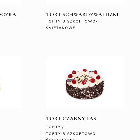
ECZKA
TORT SCHWARDZWALDZKI
TORTY BISZKOPTOWO-
ŚMIETANOWE
TORT CZARNY LAS
TORTY
TORTY BISZKOPTOWO-