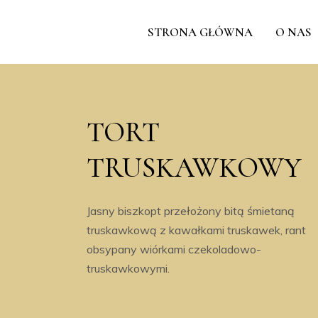
STRONA GŁÓWNA
O NAS
TORT
TRUSKAWKOWY
Jasny biszkopt przełożony bitą śmietaną
truskawkową z kawałkami truskawek, rant
obsypany wiórkami czekoladowo-
truskawkowymi.