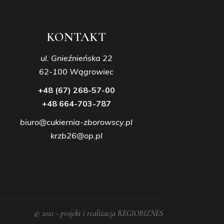
KONTAKT
ul. Gnieźnieńska 22
62-100 Wągrowiec
+48 (67) 268-57-00
+48 664-703-787
biuro@cukiernia-zborowscy.pl
krzb26@op.pl
© 2021 - projekt i realizacja REGIOBIZNES