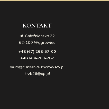
KONTAKT
ul. Gnieźnieńska 22
62-100 Wągrowiec
+48 (67) 268-57-00
+48 664-703-787
biuro@cukiernia-zborowscy.pl
krzb26@op.pl