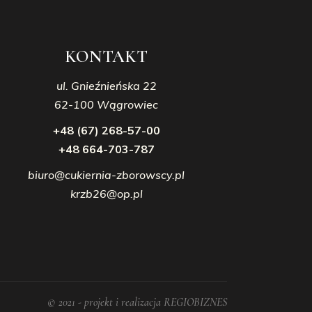
KONTAKT
ul. Gnieźnieńska 22
62-100 Wągrowiec
+48 (67) 268-57-00
+48 664-703-787
biuro@cukiernia-zborowscy.pl
krzb26@op.pl
© 2021 - projekt i realizacja REGIOBIZNES