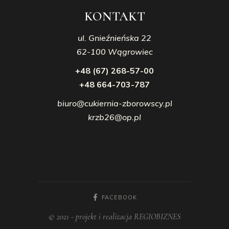
KONTAKT
ul. Gnieźnieńska 22
62-100 Wągrowiec
+48 (67) 268-57-00
+48 664-703-787
biuro@cukiernia-zborowscy.pl
krzb26@op.pl
FACEBOOK
© 2021 - projekt i realizacja REGIOBIZNES