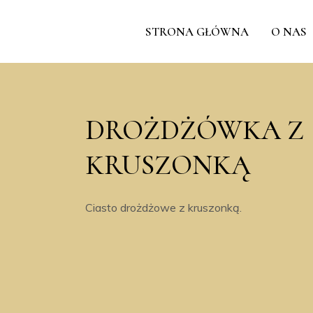
STRONA GŁÓWNA
O NAS
DROŻDŻÓWKA Z
KRUSZONKĄ
Ciasto drożdżowe z kruszonką.