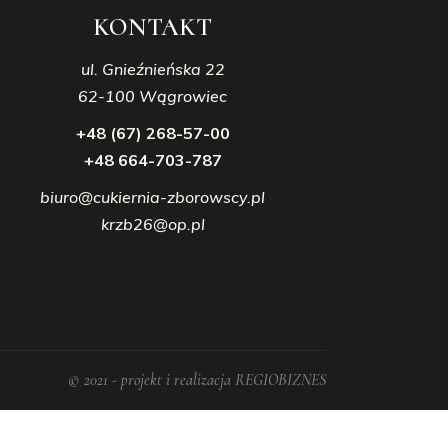
KONTAKT
ul. Gnieźnieńska 22
62-100 Wągrowiec
+48 (67) 268-57-00
+48 664-703-787
biuro@cukiernia-zborowscy.pl
krzb26@op.pl
© 2021 - projekt i realizacja REGIOBIZNES