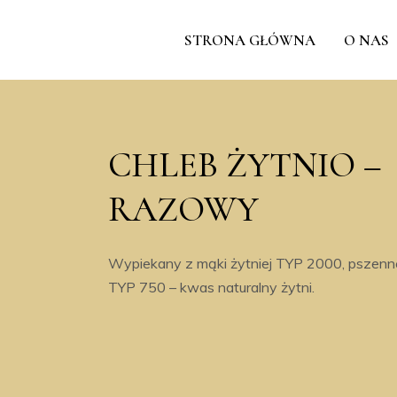
STRONA GŁÓWNA
O NAS
CHLEB ŻYTNIO –
RAZOWY
Wypiekany z mąki żytniej TYP 2000, pszenn
TYP 750 – kwas naturalny żytni.