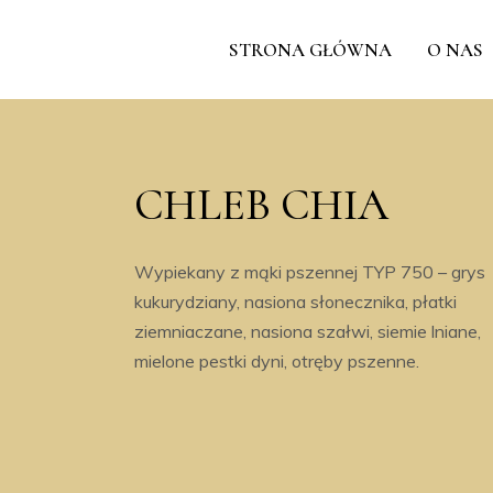
STRONA GŁÓWNA
O NAS
CHLEB CHIA
Wypiekany z mąki pszennej TYP 750 – grys
kukurydziany, nasiona słonecznika, płatki
ziemniaczane, nasiona szałwi, siemie lniane,
mielone pestki dyni, otręby pszenne.