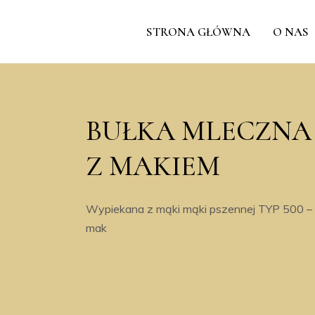
STRONA GŁÓWNA
O NAS
BUŁKA MLECZNA
Z MAKIEM
Wypiekana z mąki mąki pszennej TYP 500 –
mak